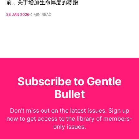
前，关于增加生命厚度的赛跑
23 JAN 2026
4 MIN READ
Subscribe to Gentle
Bullet
Don’t miss out on the latest issues. Sign up
now to get access to the library of members-
only issues.